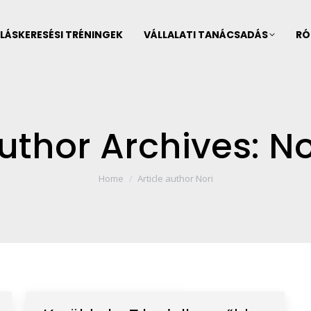
LÁSKERESÉSI TRÉNINGEK
VÁLLALATI TANÁCSADÁS
RÓ
uthor Archives:
No
You are here:
Home
Article author Nori