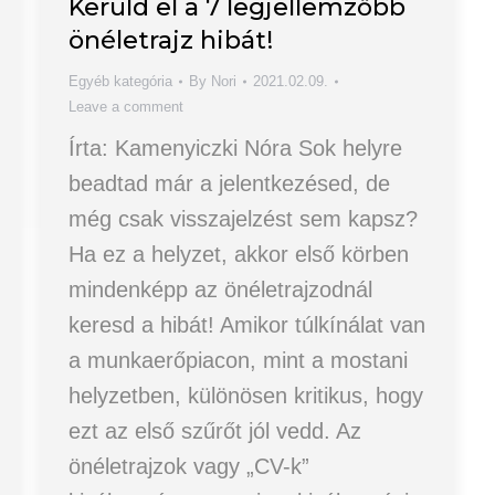
Kerüld el a 7 legjellemzőbb
önéletrajz hibát!
Egyéb kategória
By
Nori
2021.02.09.
Leave a comment
Írta: Kamenyiczki Nóra Sok helyre
beadtad már a jelentkezésed, de
még csak visszajelzést sem kapsz?
Ha ez a helyzet, akkor első körben
mindenképp az önéletrajzodnál
keresd a hibát! Amikor túlkínálat van
a munkaerőpiacon, mint a mostani
helyzetben, különösen kritikus, hogy
ezt az első szűrőt jól vedd. Az
önéletrajzok vagy „CV-k”