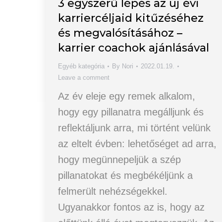
3 egyszerű lépés az új évi
karriercéljaid kitűzéséhez
és megvalósításához –
karrier coachok ajánlásával
Egyéb kategória
By
Nori
2022.01.19.
Leave a comment
Az év eleje egy remek alkalom,
hogy egy pillanatra megálljunk és
reflektáljunk arra, mi történt velünk
az eltelt évben: lehetőséget ad arra,
hogy megünnepeljük a szép
pillanatokat és megbékéljünk a
felmerült nehézségekkel.
Ugyanakkor fontos az is, hogy az